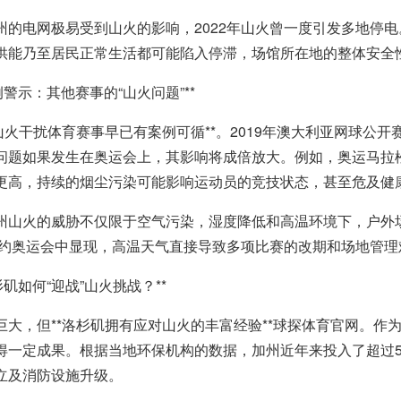
州的电网极易受到山火的影响，2022年山火曾一度引发多地停
供能乃至居民正常生活都可能陷入停滞，场馆所在地的整体安全
*实例警示：其他赛事的“山火问题”**
*山火干扰体育赛事早已有案例可循**。2019年澳大利亚网球公
问题如果发生在奥运会上，其影响将成倍放大。例如，奥运马拉
更高，持续的烟尘污染可能影响运动员的竞技状态，甚至危及健
州山火的威胁不仅限于空气污染，湿度降低和高温环境下，户外
年里约奥运会中显现，高温天气直接导致多项比赛的改期和场地管
洛杉矶如何“迎战”山火挑战？**
巨大，但**洛杉矶拥有应对山火的丰富经验**球探体育官网。
得一定成果。根据当地环保机构的数据，加州近年来投入了超过
立及消防设施升级。