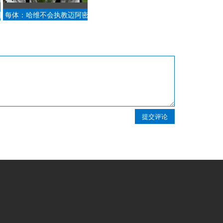
州
每体：哈维不会执教迈阿密
国际 与阿尔巴关系不佳.
提交评论