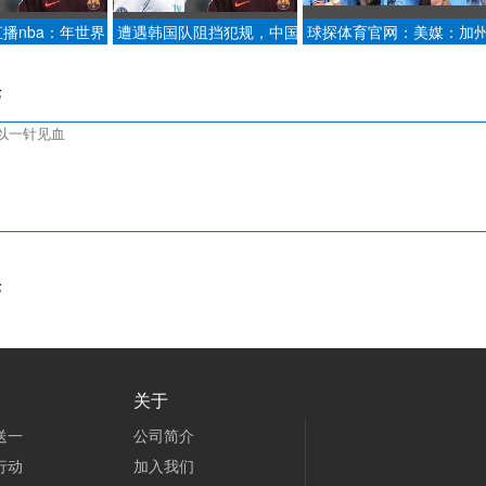
播nba：年世界
遭遇韩国队阻挡犯规，中国
球探体育官网：美媒：加
谁？一个替补前锋
队摘铜，网友炸了新闻晨
山火威胁2028洛杉矶奥运
大利之夏.
报.
场馆环球时报.
论
论
关于
送一
公司简介
行动
加入我们