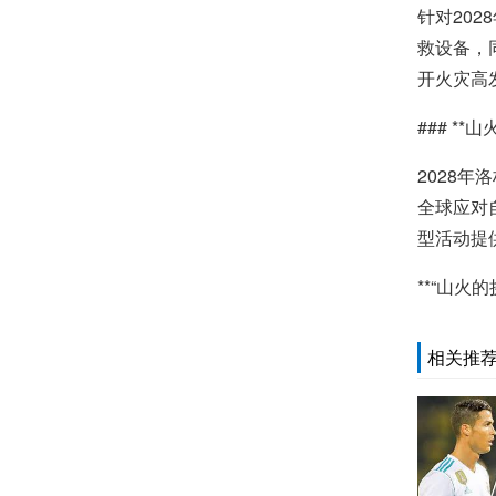
针对20
救设备，
开火灾高
### *
2028
全球应对
型活动提
**“山
相关推