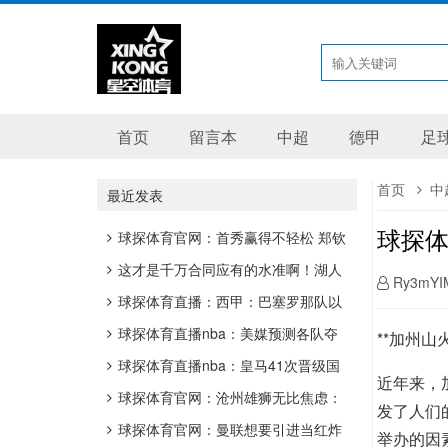
首页
留言本
中超
德甲
足
首页
中
最近发表
球探体
球探体育官网：首秀赢得不轻松 郑钦
文给自己澳网首轮表现打70分.
这才是千万合同应有的水准啊！湖人
Ry3mYI
后场大将这是真的开窍了吗？.
球探体育直播：西甲：巴塞罗那队以
4比0 轻取皇家社会.
球探体育直播nba：美媒预测各队夺
**加州山
冠概率：仅10队上榜，勇士4%，湖人
球探体育直播nba：皇马41次晋级国
近年来，
7%，第一32%.
王杯决赛，追平巴萨并列历史第一.
球探体育官网：沧州雄狮无比焦虑：
发了人们
6000万到位 准入陷入僵局？.
球探体育官网：曼联想要引进当红炸
举办的因