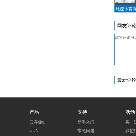
球探体育直
杯：他是
如何书写意
网友评
最新评
产品
支持
活动
云存储a
新手入门
买一
CDN
常见问题
联盟