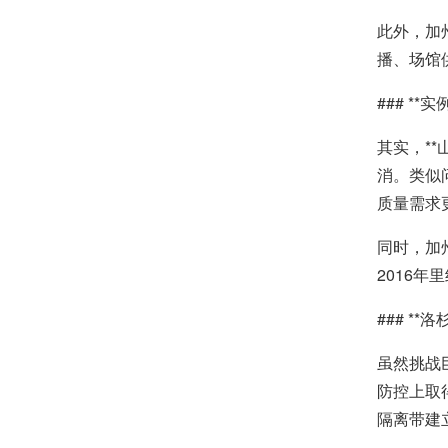
此外，加
播、场馆
### *
其实，*
消。类似
质量需求
同时，加
2016
### **
虽然挑战
防控上取
隔离带建