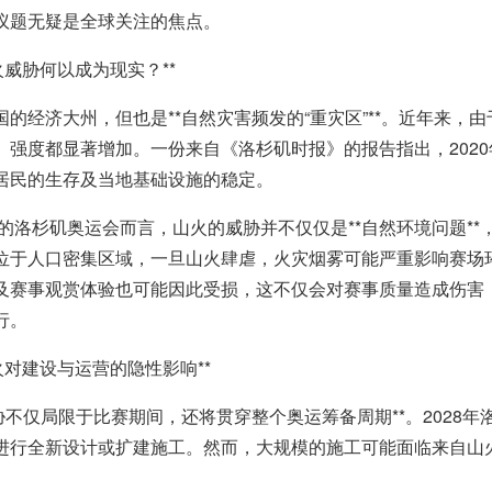
议题无疑是全球关注的焦点。
*山火威胁何以成为现实？**
国的经济大州，但也是**自然灾害频发的“重灾区”**。近年来
、强度都显著增加。一份来自《洛杉矶时报》的报告指出，2020
居民的生存及当地基础设施的稳定。
8年的洛杉矶奥运会而言，山火的威胁并不仅仅是**自然环境问题*
位于人口密集区域，一旦山火肆虐，火灾烟雾可能严重影响赛场
及赛事观赏体验也可能因此受损，这不仅会对赛事质量造成伤害，
行。
*山火对建设与运营的隐性影响**
威胁不仅局限于比赛期间，还将贯穿整个奥运筹备周期**。2028
进行全新设计或扩建施工。然而，大规模的施工可能面临来自山
。