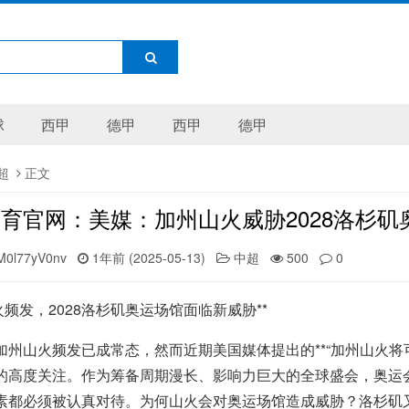
球
西甲
德甲
西甲
德甲
超
正文
育官网：美媒：加州山火威胁2028洛杉矶
M0l77yV0nv
1年前 (2025-05-13)
中超
500
0
火频发，2028洛杉矶奥运场馆面临新威胁**
加州山火频发已成常态，然而近期美国媒体提出的**“加州山火将可
的高度关注。作为筹备周期漫长、影响力巨大的全球盛会，奥运
素都必须被认真对待。为何山火会对奥运场馆造成威胁？洛杉矶