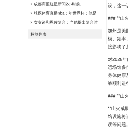
子鸡西蒙斯替代B哥，德甲球星身价不
成都商报红星新闻2小时前.
设，这一
低.
球探体育直播nba：年世界杯：他是
### *
谁？一个替补前锋如何书写意大利之
女友谈和恩佐复合：当他提出复合时
加州是美
夏.
我一点不惊讶，愿让他重新开始.
标签列表
模、频率
接影响了
对202
运场馆多
身体健康
够顺利进
### *
**山火
馆设施将
误等问题