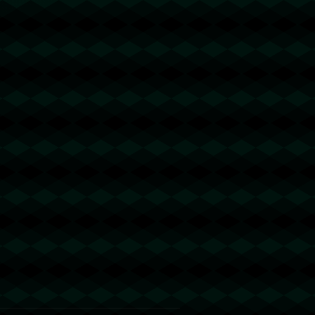
扮演了英雄的角色。**意大利的替补前锋**，正是这样
现书写了世界杯历史中令人难忘的一页。那...
Read More>
始.
始的机会** 在感情的世界里，分分合合是常有的事。然
时，她的回答却出人意料地平静。她不但没有惊讶，还表示
对感情修复和个人成长的思考。 ***...
Read More>