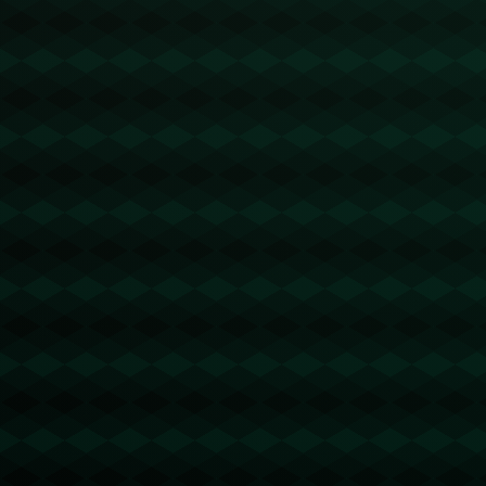
球探体育
球探体育