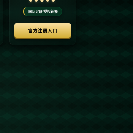
未命名
.
说，一场艰苦的胜利往往能带来更多的成长和学习机会。在2
现打分**，这不仅反映了她对自己严谨的要求，也展示了她
新星，**首次亮相澳网**便吸...
Read More>
.