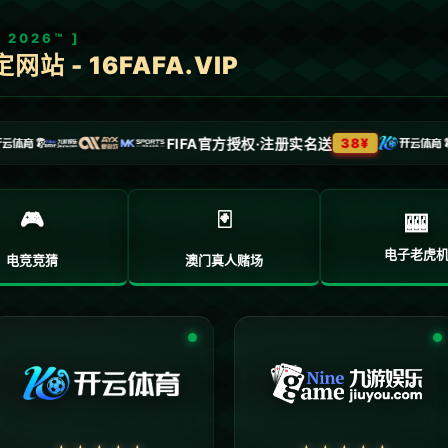
球
西甲
德甲
西甲
德甲