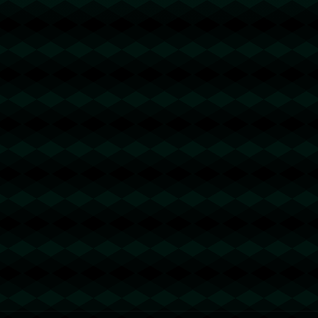
赛的走向，更改变了命运。他们默默无闻，却在关键时刻
的一个存在。他从一开始就不被看好，却用坚韧与敢于表
恩佐复合：当他提出复合时我一点不惊讶，愿让他重新开
**女友回应恩佐复合请求：心情平静，愿给予他重新开
而，当一位女性被问及她对前任恩佐重归于好的看法
愿意给予恩佐一个重新开始的机会。这一回应引发了许多人
关于
送一
公司简介
行动
加入我们