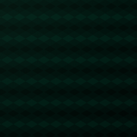
Read More>
第一.
重温经典瞬间与辉煌战绩** *足球赛场上的每一次辉煌都
息再次点燃了球迷的热情——皇家马德里（皇马）以第4
为历史第一。这个里程碑不仅展现了皇马作为...
Read More>
** 在中国的足球版图中，沧州雄狮足球俱乐部一直是一支备
却面临着一个令人困扰的准入僵局。本文将探讨这背后的原
于任何足球俱乐部而言...
Read More>