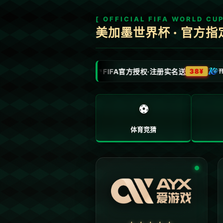
首页
留言本
中超
德甲
足
最近发表
球探体育官网：首秀赢得不轻松 郑钦
文给自己澳网首轮表现打70分.
这才是千万合同应有的水准啊！湖人
后场大将这是真的开窍了吗？.
球探体育直播：西甲：巴塞罗那队以
4比0 轻取皇家社会.
球探体育直播nba：美媒预测各队夺
冠概率：仅10队上榜，勇士4%，湖人
球探体育直播nba：皇马41次晋级国
7%，第一32%.
王杯决赛，追平巴萨并列历史第一.
球探体育官网：沧州雄狮无比焦虑：
6000万到位 准入陷入僵局？.
球探体育官网：曼联想要引进当红炸