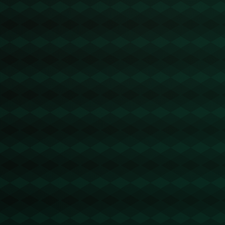
球探体育
球探体育