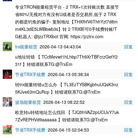
专业TRON能量租赁平台 - 2 TRX=1次转账次数 直接节
省80%!无视对方有没有U或者是否交易所,低于 2 TRX
的都是钓鱼的骗子- 复制地址【THXfhfV6ThhYzt7d8m
m4KL3dE5LWBbwb3s】转 2 TRX即可0手续费转账!T
G机器人: @jzzTRXbot 官网: https://jzztrx.com
trx能量租赁
2026-04-13 04:43:04
回复
u地址转错 【 TCcMevwt1hLhbp7Th9XrTBFcrzGetY2
31f 】转错请联系TG:@TrxEm
节省TRX手续费
2026-04-13 05:38:34
回复
转trx能量转错u怎么办 【 TL3EzTYSBKgbhuUQsK3nz
5KJve63mQuRcp 】转错请联系TG:@TrxEm
波场能量租赁
2026-04-13 08:22:52
回复
欧意转u转错地址怎么找回 【 TJQ5hVAZ2pUCUxY7uk
7ZvREPHVd9aaaaaa 】转错请联系TG:@TrxEm
节省TRX手续费
2026-04-15 02:04:53
回复