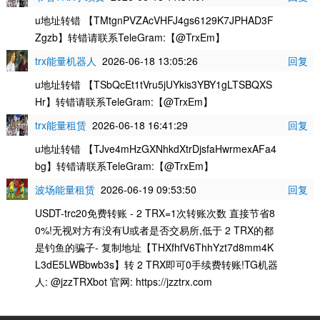
u地址转错 【TMtgnPVZAcVHFJ4gs6129K7JPHAD3F
Zgzb】转错请联系TeleGram:【@TrxEm】
trx能量机器人
2026-06-18 13:05:26
回复
u地址转错 【TSbQcEt1tVru5jUYkis3YBY1gLTSBQXS
Hr】转错请联系TeleGram:【@TrxEm】
trx能量租赁
2026-06-18 16:41:29
回复
u地址转错 【TJve4mHzGXNhkdXtrDjsfaHwrmexAFa4
bg】转错请联系TeleGram:【@TrxEm】
波场能量租赁
2026-06-19 09:53:50
回复
USDT-trc20免费转账 - 2 TRX=1次转账次数 直接节省8
0%!无视对方有没有U或者是否交易所,低于 2 TRX的都
是钓鱼的骗子- 复制地址【THXfhfV6ThhYzt7d8mm4K
L3dE5LWBbwb3s】转 2 TRX即可0手续费转账!TG机器
人: @jzzTRXbot 官网: https://jzztrx.com