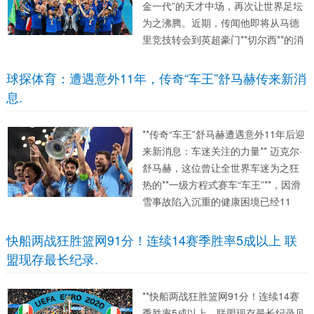
金一代”的天才中场，再次让世界足坛
为之沸腾。近期，传闻他即将从马德
里竞技转会到英超豪门**切尔西**的消
息引发了广泛关注。这一潜在转会不
仅让蓝军球迷充满期待，也被誉为一
球探体育：遭遇意外11年，传奇“车王”舒马赫传来新消
次可能改变本赛季英超格局的重要交
息.
易。费利克斯的加...
**传奇“车王”舒马赫遭遇意外11年后迎
来新消息：车迷关注的力量** 迈克尔·
舒马赫，这位曾让全世界车迷为之狂
热的**一级方程式赛车“车王”**，因滑
雪事故陷入沉重的健康困境已经11
年。关于他恢复情况的任何消息，都
牵动着无数车迷的心。而近期，坊间
快船两战狂胜篮网91分！连续14赛季胜率5成以上 联
传来关于舒马赫的新动态，这不仅让
盟现存最长纪录.
其忠实...
**快船两战狂胜篮网91分！连续14赛
季胜率5成以上，联盟现存最长纪录见