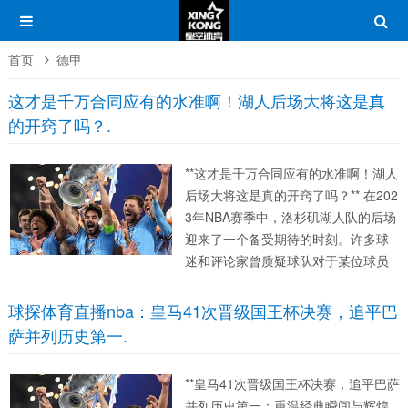
首页
德甲
这才是千万合同应有的水准啊！湖人后场大将这是真
的开窍了吗？.
**这才是千万合同应有的水准啊！湖人
后场大将这是真的开窍了吗？** 在202
3年NBA赛季中，洛杉矶湖人队的后场
迎来了一个备受期待的时刻。许多球
迷和评论家曾质疑球队对于某位球员
的高额合同是否物有所值。然而，随
着本赛季的精彩表现，这位后场球员
球探体育直播nba：皇马41次晋级国王杯决赛，追平巴
似乎终于证明了自己。本文将深入探
萨并列历史第一.
讨这位后场大将在场上的...
**皇马41次晋级国王杯决赛，追平巴萨
并列历史第一：重温经典瞬间与辉煌