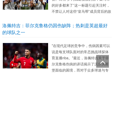
的好多都来了”这一标题引起关注时，
不禁让人对这些“皇马帮”成员背后的故
事和友情产生浓厚的兴趣球探体育官
网。探寻他们之间深厚情谊的同时，
洛佩特吉：菲尔克鲁格仍因伤缺阵；热刺是英超最好
也让我们更加了解运动员群体中那份
的球队之一
难得的珍贵友情。 ### 罗...
*在现代足球的竞争中，伤病因素可以
说是每支球队面对的常态挑战球探体
育直播nba。*最近，洛佩特吉关于菲
尔克鲁格伤病的讲话揭示了沃尔夫斯
堡面临的困境，而对于众多球迷与专
家来说，热刺正被视为英超最优秀的
球队之一，这也带来了不同的议论。
体育本台评论：重拳出击稳准狠 青少年足球需要一片
本文将深入探讨这两方面的话题，了
净土
解他们分别对各自球队的影响和意
义。...
### 体育本台评论：重拳出击稳准狠
青少年足球需要一片净土 在全球范围