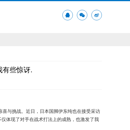
有些惊讶.
惊喜与挑战。近日，日本国脚伊东纯也在接受采访
不仅体现了对手在战术打法上的成熟，也激发了我