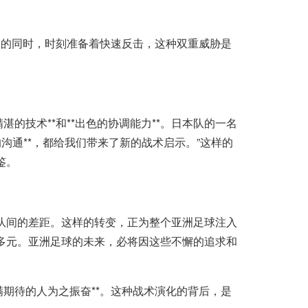
防守的同时，时刻准备着快速反击，这种双重威胁是
的技术**和**出色的协调能力**。日本队的一名
的沟通**，都给我们带来了新的战术启示。”这样的
鉴。
队间的差距。这样的转变，正为整个亚洲足球注入
多元。亚洲足球的未来，必将因这些不懈的追求和
满期待的人为之振奋**。这种战术演化的背后，是