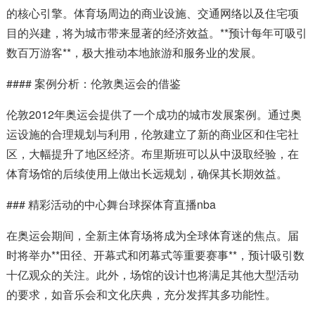
的核心引擎。体育场周边的商业设施、交通网络以及住宅项
目的兴建，将为城市带来显著的经济效益。**预计每年可吸引
数百万游客**，极大推动本地旅游和服务业的发展。
#### 案例分析：伦敦奥运会的借鉴
伦敦2012年奥运会提供了一个成功的城市发展案例。通过奥
运设施的合理规划与利用，伦敦建立了新的商业区和住宅社
区，大幅提升了地区经济。布里斯班可以从中汲取经验，在
体育场馆的后续使用上做出长远规划，确保其长期效益。
### 精彩活动的中心舞台球探体育直播nba
在奥运会期间，全新主体育场将成为全球体育迷的焦点。届
时将举办**田径、开幕式和闭幕式等重要赛事**，预计吸引数
十亿观众的关注。此外，场馆的设计也将满足其他大型活动
的要求，如音乐会和文化庆典，充分发挥其多功能性。