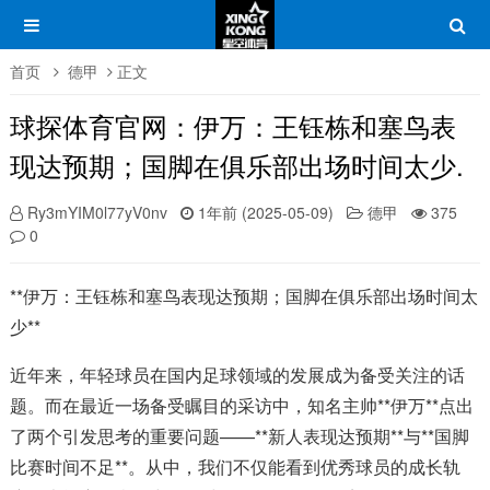
首页
德甲
正文
球探体育官网：伊万：王钰栋和塞鸟表
现达预期；国脚在俱乐部出场时间太少.
Ry3mYIM0l77yV0nv
1年前 (2025-05-09)
德甲
375
0
**伊万：王钰栋和塞鸟表现达预期；国脚在俱乐部出场时间太
少**
近年来，年轻球员在国内足球领域的发展成为备受关注的话
题。而在最近一场备受瞩目的采访中，知名主帅**伊万**点出
了两个引发思考的重要问题——**新人表现达预期**与**国脚
比赛时间不足**。从中，我们不仅能看到优秀球员的成长轨