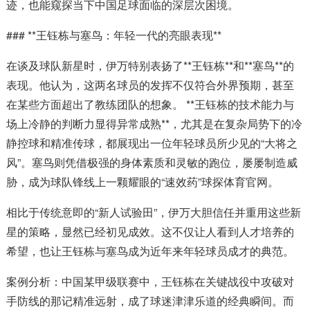
迹，也能窥探当下中国足球面临的深层次困境。
### **王钰栋与塞鸟：年轻一代的亮眼表现**
在谈及球队新星时，伊万特别表扬了**王钰栋**和**塞鸟**的
表现。他认为，这两名球员的发挥不仅符合外界预期，甚至
在某些方面超出了教练团队的想象。 **王钰栋的技术能力与
场上冷静的判断力显得异常成熟**，尤其是在复杂局势下的冷
静控球和精准传球，都展现出一位年轻球员所少见的“大将之
风”。塞鸟则凭借极强的身体素质和灵敏的跑位，屡屡制造威
胁，成为球队锋线上一颗耀眼的“速效药”球探体育官网。
相比于传统意即的“新人试验田”，伊万大胆信任并重用这些新
星的策略，显然已经初见成效。这不仅让人看到人才培养的
希望，也让王钰栋与塞鸟成为近年来年轻球员成才的典范。
案例分析：中国某甲级联赛中，王钰栋在关键战役中攻破对
手防线的那记精准远射，成了球迷津津乐道的经典瞬间。而