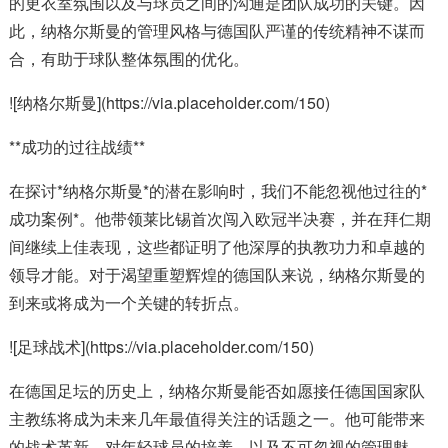
的更衣室氛围以及与球员之间的沟通是团队成功的关键。因
此，纳格尔斯曼的管理风格与德国队严谨的传统精神不谋而
合，有助于球队整体氛围的优化。
![纳格尔斯曼](https://via.placeholder.com/150)
**成功的过往战绩**
在探讨*纳格尔斯曼*的潜在影响时，我们不能忽视他过往的*
成功案例*。他带领莱比锡首次闯入欧冠半决赛，并在拜仁期
间继续上佳表现，这些都证明了他深厚的执教功力和卓越的
领导才能。对于渴望重塑辉煌的德国队来说，纳格尔斯曼的
到来或将成为一个关键的转折点。
![足球战术](https://via.placeholder.com/150)
在德国足坛的历史上，纳格尔斯曼能否如愿接任德国国家队
主教练将成为未来几年最值得关注的话题之一。他可能带来
的战术革新、对年轻球员的培养、以及不可忽视的管理魅