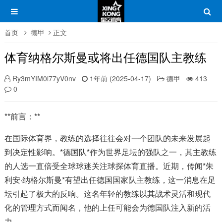
首页
德甲
正文
体育纳格尔斯曼或将出任德国队主教练
Ry3mYIM0l77yV0nv
1年前 (2025-04-17)
德甲
413
0
**前言：**
在国际体育界，教练的选择往往会对一个团队的未来发展起
到决定性影响。*德国队*作为世界足坛的强队之一，其主教练
的人选一直倍受全球球迷关注球探体育直播。近期，传闻*朱
利安·纳格尔斯曼*有望出任德国国家队主教练，这一消息在足
坛引起了极大的反响。这名年轻的教练以其战术灵活和现代
化的管理方式而闻名，他的上任可能会为德国队注入新的活
力。