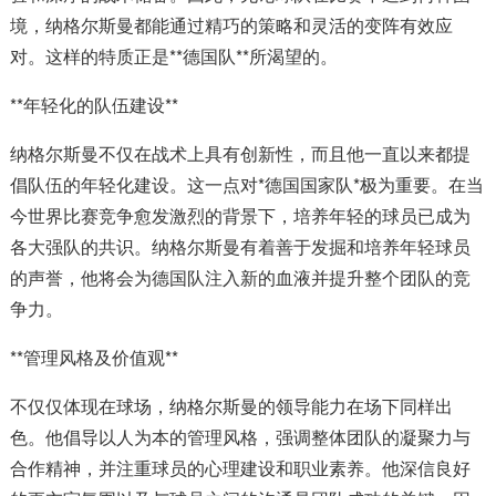
境，纳格尔斯曼都能通过精巧的策略和灵活的变阵有效应
对。这样的特质正是**德国队**所渴望的。
**年轻化的队伍建设**
纳格尔斯曼不仅在战术上具有创新性，而且他一直以来都提
倡队伍的年轻化建设。这一点对*德国国家队*极为重要。在当
今世界比赛竞争愈发激烈的背景下，培养年轻的球员已成为
各大强队的共识。纳格尔斯曼有着善于发掘和培养年轻球员
的声誉，他将会为德国队注入新的血液并提升整个团队的竞
争力。
**管理风格及价值观**
不仅仅体现在球场，纳格尔斯曼的领导能力在场下同样出
色。他倡导以人为本的管理风格，强调整体团队的凝聚力与
合作精神，并注重球员的心理建设和职业素养。他深信良好