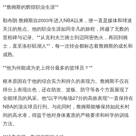
**詹姆斯的辉煌职业生涯**
勒布朗·詹姆斯自2003年进入NBA以来，便一直是媒体和球迷
关注的焦点。他的职业生涯如同非凡的旅程，跨越了无数的
里程碑与记录。**从克利夫兰骑士到迈阿密热火，再回到骑
士，直至洛杉矶湖人**，每一次转会都标志着詹姆斯的成长和
成熟。
**他为何能成为史上得分最多的篮球员？**
根本原因在于他的综合实力和持久的表现力。詹姆斯不仅在
得分上表现出色，还在助攻、篮板、防守等各个方面展现了
全能球员的风采。他*以平均每场27分的高效表现*一直保持在
NBA的顶尖球员行列。与此同时，詹姆斯能够保持如此长时
间的高水准，得益于他对身体素质的严格要求和科学的训练
方法。