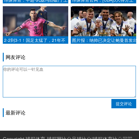
海海港2-0深圳新鹏城.
双 上海艰难战胜宁波.
2-2到3-1！国足太猛了，21年不
图片报：纳帅已决定让鲍曼首发出
输鱼腩，新归化首秀，开球时间出
战与意大利的两回合比赛.
炉.
网友评论
提交评论
最新评论
Copyright 球探体育-球探网比分足球比分|球探体育比分网即