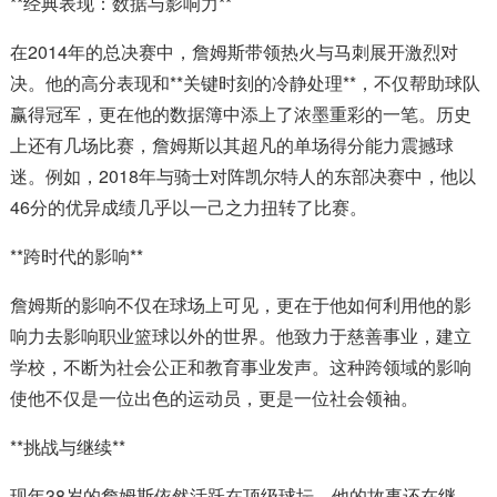
**经典表现：数据与影响力**
在2014年的总决赛中，詹姆斯带领热火与马刺展开激烈对
决。他的高分表现和**关键时刻的冷静处理**，不仅帮助球队
赢得冠军，更在他的数据簿中添上了浓墨重彩的一笔。历史
上还有几场比赛，詹姆斯以其超凡的单场得分能力震撼球
迷。例如，2018年与骑士对阵凯尔特人的东部决赛中，他以
46分的优异成绩几乎以一己之力扭转了比赛。
**跨时代的影响**
詹姆斯的影响不仅在球场上可见，更在于他如何利用他的影
响力去影响职业篮球以外的世界。他致力于慈善事业，建立
学校，不断为社会公正和教育事业发声。这种跨领域的影响
使他不仅是一位出色的运动员，更是一位社会领袖。
**挑战与继续**
现年38岁的詹姆斯依然活跃在顶级球坛，他的故事还在继