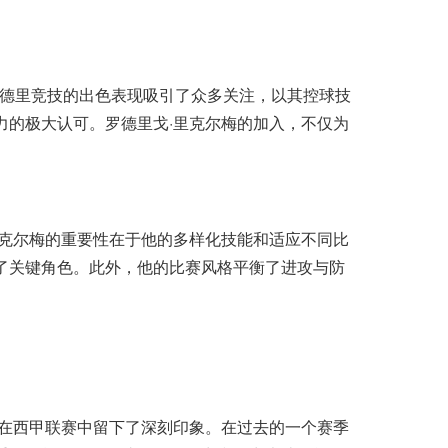
马德里竞技的出色表现吸引了众多关注，以其控球技
力的极大认可。罗德里戈·里克尔梅的加入，不仅为
里克尔梅的重要性在于他的多样化技能和适应不同比
了关键角色。此外，他的比赛风格平衡了进攻与防
巧在西甲联赛中留下了深刻印象。在过去的一个赛季