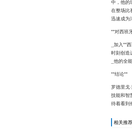
中，他的
在整场比
迅速成为
**对西班
_加入*
时刻创造
_他的全
**结论**
罗德里戈
技能和智
待着看到
相关推