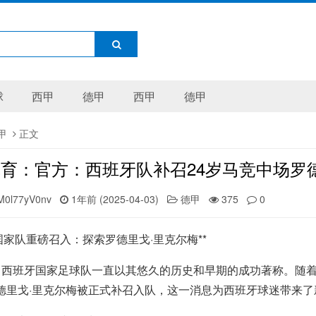
球
西甲
德甲
西甲
德甲
甲
正文
育：官方：西班牙队补召24岁马竞中场罗
M0l77yV0nv
1年前 (2025-04-03)
德甲
375
0
国家队重磅召入：探索罗德里戈·里克尔梅**
，西班牙国家足球队一直以其悠久的历史和早期的成功著称。随着
德里戈·里克尔梅被正式补召入队，这一消息为西班牙球迷带来了