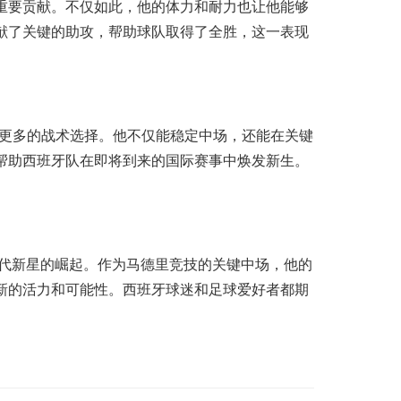
重要贡献。不仅如此，他的体力和耐力也让他能够
献了关键的助攻，帮助球队取得了全胜，这一表现
供了更多的战术选择。他不仅能稳定中场，还能在关键
帮助西班牙队在即将到来的国际赛事中焕发新生。
一代新星的崛起。作为马德里竞技的关键中场，他的
新的活力和可能性。西班牙球迷和足球爱好者都期