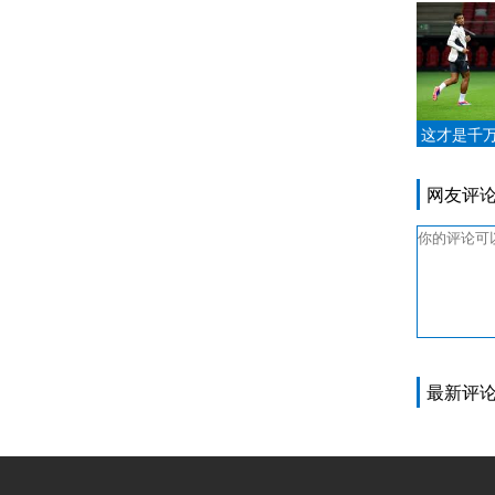
这才是千
啊！湖人
开窍了吗？
网友评
最新评