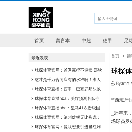
首页
留言本
中超
德甲
足
首页
德
最近发表
球探体
球探体育官网：首秀赢得不轻松 郑钦
文给自己澳网首轮表现打70分.
这才是千万合同应有的水准啊！湖人
Ry3mYI
后场大将这是真的开窍了吗？.
球探体育直播：西甲：巴塞罗那队以
4比0 轻取皇家社会.
球探体育直播nba：美媒预测各队夺
**西班牙
冠概率：仅10队上榜，勇士4%，湖人
球探体育直播nba：皇马41次晋级国
_近年来
7%，第一32%.
王杯决赛，追平巴萨并列历史第一.
球探体育官网：沧州雄狮无比焦虑：
场球员罗
6000万到位 准入陷入僵局？.
球探体育官网：曼联想要引进当红炸