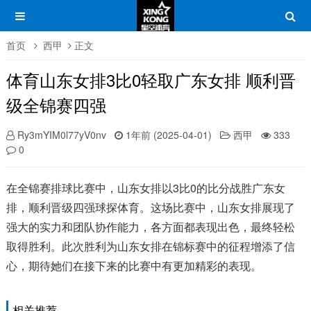
首页
西甲
正文
体育山东女排3比0轻取广东女排 顺利晋
级全锦赛四强
Ry3mYIM0l77yV0nv
1年前 (2025-04-01)
西甲
333
0
在全锦赛排球比赛中，山东女排以3比0的比分战胜广东女
排，顺利晋级四强球探体育。这场比赛中，山东女排展现了
强大的实力和团队协作能力，各方面都表现出色，最终轻松
取得胜利。此次胜利为山东女排在锦标赛中的征程增添了信
心，期待她们在接下来的比赛中有更加精彩的表现。
相关推荐