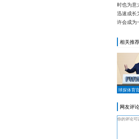
时也为意
迅速成长
许会成为
相关推
球探体育
比焦虑：6
陷入僵局？
网友评