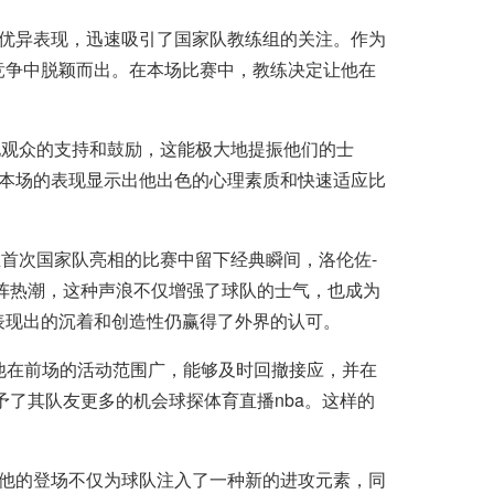
的优异表现，迅速吸引了国家队教练组的关注。作为
竞争中脱颖而出。在本场比赛中，教练决定让他在
本地观众的支持和鼓励，这能极大地提振他们的士
在本场的表现显示出他出色的心理素质和快速适应比
在首次国家队亮相的比赛中留下经典瞬间，洛伦佐-
阵热潮，这种声浪不仅增强了球队的士气，也成为
表现出的沉着和创造性仍赢得了外界的认可。
。他在前场的活动范围广，能够及时回撤接应，并在
了其队友更多的机会球探体育直播nba。这样的
。他的登场不仅为球队注入了一种新的进攻元素，同