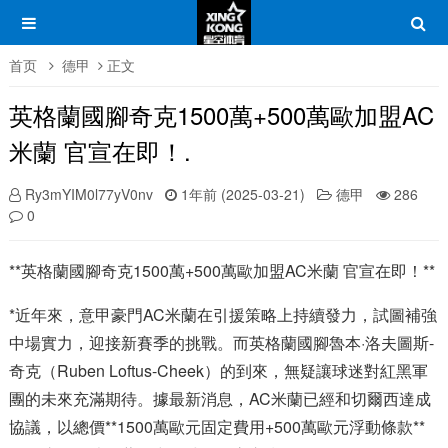
首页
德甲
正文
英格蘭國腳奇克1500萬+500萬歐加盟AC
米蘭 官宣在即！.
Ry3mYIM0l77yV0nv
1年前 (2025-03-21)
德甲
286
0
**英格蘭國腳奇克1500萬+500萬歐加盟AC米蘭 官宣在即！**
*近年來，意甲豪門AC米蘭在引援策略上持續發力，試圖補強
中場實力，迎接新賽季的挑戰。而英格蘭國腳魯本·洛夫圖斯-
奇克（Ruben Loftus-Cheek）的到來，無疑讓球迷對紅黑軍
團的未來充滿期待。據最新消息，AC米蘭已經和切爾西達成
協議，以總價**1500萬歐元固定費用+500萬歐元浮動條款**