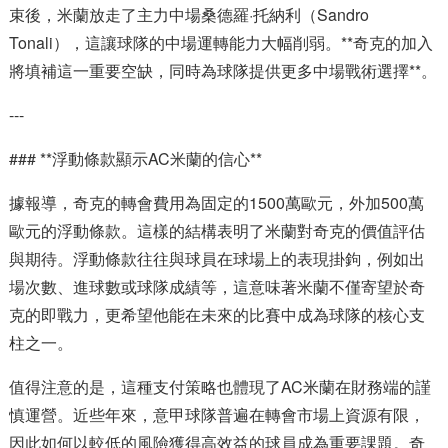
束後，米蘭放走了主力中場桑德羅·托納利（Sandro
Tonali），這讓球隊的中場運轉能力大幅削弱。**奇克的加入
將填補這一重要空缺，同時為球隊提供更多中場戰術選擇**。
---
### **浮動條款顯示AC米蘭的信心**
據報導，奇克的轉會費用為固定的1500萬歐元，外加500萬
歐元的浮動條款。這樣的結構表明了米蘭對奇克的價值評估
與期待。浮動條款往往與球員在球場上的表現掛鉤，例如出
場次數、進球數或球隊成績等，這意味著米蘭不僅寄望於奇
克的即戰力，更希望他能在未來的比賽中成為球隊的核心支
柱之一。
值得注意的是，這種支付策略也體現了AC米蘭在財務端的謹
慎運營。近些年來，意甲球隊普遍在轉會市場上資源有限，
因此如何以較低的風險獲得高效益的球員成為重要課題。奇