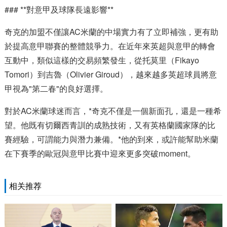
### **對意甲及球隊長遠影響**
奇克的加盟不僅讓AC米蘭的中場實力有了立即補強，更有助
於提高意甲聯賽的整體競爭力。在近年來英超與意甲的轉會
互動中，類似這樣的交易頻繁發生，從托莫里（Fikayo
Tomori）到吉魯（Olivier Giroud），越來越多英超球員將意
甲視為"第二春"的良好選擇。
對於AC米蘭球迷而言，*奇克不僅是一個新面孔，還是一種希
望。他既有切爾西青訓的成熟技術，又有英格蘭國家隊的比
賽經驗，可謂能力與潛力兼備。*他的到來，或許能幫助米蘭
在下賽季的歐冠與意甲比賽中迎來更多突破moment。
相关推荐