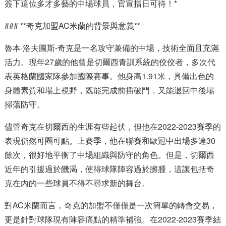
簽下這位多才多藝的中場球員，官宣指日可待！*
### **奇克加盟AC米蘭的背景與意義**
魯本·洛夫圖斯-奇克是一名攻守兼備的中場，技術全面且充滿
活力。現年27歲的他曾是切爾西青訓系統的佼佼者，多次代
表英格蘭國家隊參加國際賽事。他身高1.91米，具備出色的
身體素質和場上視野，既能完成前插破門，又能退回中後場
掃蕩防守。
儘管奇克在切爾西的生涯有些起伏，但他在2022-2023賽季的
表現仍然可圈可點。上賽季，他在聯賽和歐冠中出場多達30
餘次，很好地平衡了中場組織與防守的角色。但是，切爾西
近年的引援過於饑渴，使得球隊陣容過於臃腫，這讓包括奇
克在內的一些球員不得不尋求新的舞台。
對AC米蘭而言，奇克的加盟不僅僅是一次簡單的轉會交易，
更是針對球隊現有陣容痛點的精準補強。在2022-2023賽季結