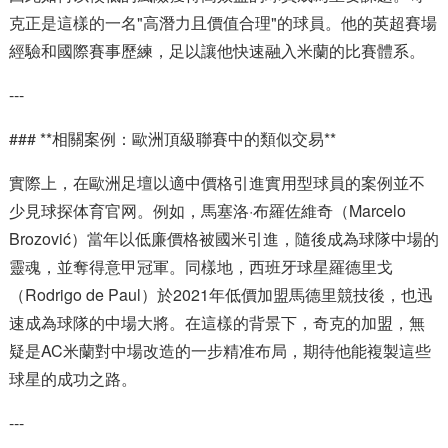
克正是這樣的一名"高潛力且價值合理"的球員。他的英超賽場
經驗和國際賽事歷練，足以讓他快速融入米蘭的比賽體系。
---
### **相關案例：歐洲頂級聯賽中的類似交易**
實際上，在歐洲足壇以適中價格引進實用型球員的案例並不
少見球探体育官网。例如，馬塞洛·布羅佐維奇（Marcelo
Brozović）當年以低廉價格被國米引進，隨後成為球隊中場的
靈魂，並奪得意甲冠軍。同樣地，西班牙球星羅德里戈
（Rodrigo de Paul）於2021年低價加盟馬德里競技後，也迅
速成為球隊的中場大將。在這樣的背景下，奇克的加盟，無
疑是AC米蘭對中場改造的一步精准布局，期待他能複製這些
球星的成功之路。
---