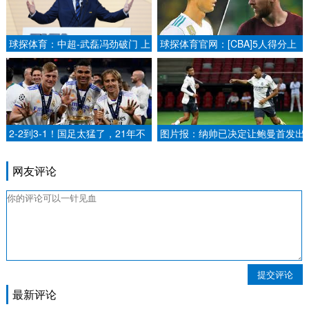
球探体育：中超-武磊冯劲破门 上
球探体育官网：[CBA]5人得分上
海海港2-0深圳新鹏城.
双 上海艰难战胜宁波.
2-2到3-1！国足太猛了，21年不
图片报：纳帅已决定让鲍曼首发出
输鱼腩，新归化首秀，开球时间出
战与意大利的两回合比赛.
炉.
网友评论
提交评论
最新评论