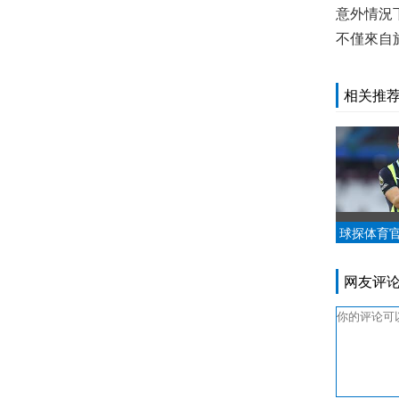
意外情況
不僅來自
相关推
球探体育
比焦虑：6
陷入僵局？
网友评