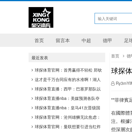
首页
留言本
中超
德甲
足
首页
德
最近发表
球探体
球探体育官网：首秀赢得不轻松 郑钦
文给自己澳网首轮表现打70分.
这才是千万合同应有的水准啊！湖人
Ry3mYI
后场大将这是真的开窍了吗？.
球探体育直播：西甲：巴塞罗那队以
4比0 轻取皇家社会.
球探体育直播nba：美媒预测各队夺
**菲律
冠概率：仅10队上榜，勇士4%，湖人
球探体育直播nba：皇马41次晋级国
在國際體
7%，第一32%.
王杯决赛，追平巴萨并列历史第一.
球探体育官网：沧州雄狮无比焦虑：
注。根據
6000万到位 准入陷入僵局？.
球探体育官网：曼联想要引进当红炸
些深層次