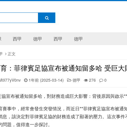
球
西甲
德甲
西甲
德甲
甲
正文
育：菲律賓足協宣布被通知留多哈 受巨大
M0l77yV0nv
1年前 (2025-03-14)
德甲
276
0
賓足協宣布被通知留多哈，對財務造成巨大影響：背後原因與啟示*
育賽事中，經常會發生突發情況，而近日**菲律賓足協宣布被通
消息，該決定對菲律賓足協的財務造成了顯著的壓力。這次事件
的問題，值得進一步探討。