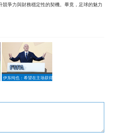
升競爭力與財務穩定性的契機。畢竟，足球的魅力
伊东纯也：希望在主场获得
世界杯资格，这样能和球迷
分享喜悦.