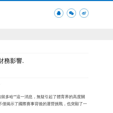
財務影響.
*
知留多哈**這一消息，無疑引起了體育界的高度關
不僅揭示了國際賽事背後的運營挑戰，也突顯了一