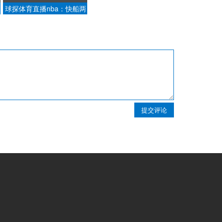
球探体育直播nba：快船两
战篮网狂胜91分：小卡再现
无解模式 哈登激活祖巴茨9
中9.
提交评论