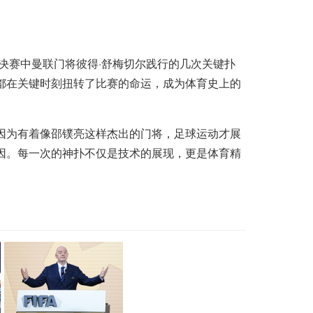
冠决赛中曼联门将彼得·舒梅切尔践行的几次关键扑
都在关键时刻扭转了比赛的命运，成为体育史上的
因为有着像邵镤亮这样杰出的门将，足球运动才展
因。每一次的神扑不仅是技术的展现，更是体育精