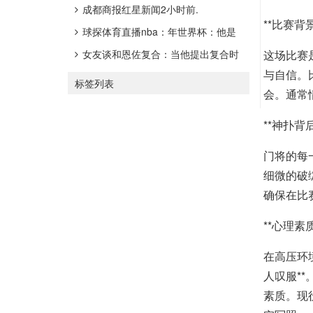
子鸡西蒙斯替代B哥，德甲球星身价不
成都商报红星新闻2小时前.
**比赛背
低.
球探体育直播nba：年世界杯：他是
谁？一个替补前锋如何书写意大利之
女友谈和恩佐复合：当他提出复合时
这场比赛
与自信。
夏.
我一点不惊讶，愿让他重新开始.
标签列表
会。通常
**神扑背
门将的每
细微的破
确保在比
**心理素
在高压环
人叹服*
素质。现