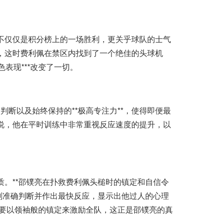
不仅仅是积分榜上的一场胜利，更关乎球队的士气
，这时费利佩在禁区内找到了一个绝佳的头球机
表现***改变了一切。
判断以及始终保持的**极高专注力**，使得即便最
说，他在平时训练中非常重视反应速度的提升，以
。**邵镤亮在扑救费利佩头槌时的镇定和自信令
刻准确判断并作出最快反应，显示出他过人的心理
需要以领袖般的镇定来激励全队，这正是邵镤亮的真