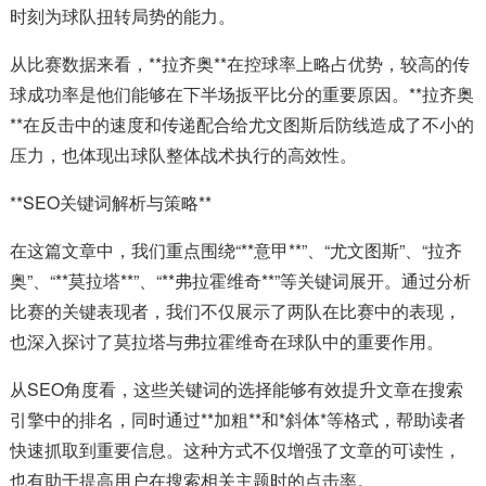
时刻为球队扭转局势的能力。
从比赛数据来看，**拉齐奥**在控球率上略占优势，较高的传
球成功率是他们能够在下半场扳平比分的重要原因。**拉齐奥
**在反击中的速度和传递配合给尤文图斯后防线造成了不小的
压力，也体现出球队整体战术执行的高效性。
**SEO关键词解析与策略**
在这篇文章中，我们重点围绕“**意甲**”、“尤文图斯”、“拉齐
奥”、“**莫拉塔**”、“**弗拉霍维奇**”等关键词展开。通过分析
比赛的关键表现者，我们不仅展示了两队在比赛中的表现，
也深入探讨了莫拉塔与弗拉霍维奇在球队中的重要作用。
从SEO角度看，这些关键词的选择能够有效提升文章在搜索
引擎中的排名，同时通过**加粗**和*斜体*等格式，帮助读者
快速抓取到重要信息。这种方式不仅增强了文章的可读性，
也有助于提高用户在搜索相关主题时的点击率。