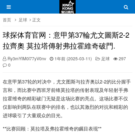
首页
足球
正文
球探体育官网：意甲第37輪尤文圖斯2-2
拉齊奧 莫拉塔傳射弗拉霍維奇破門.
Ry3mYIM0l77yV0nv
1年前 (2025-03-11)
足球
297
0
在意甲第37轮的对决中，尤文图斯与拉齐奥以2-2的比分握手
言和，而比赛中西班牙前锋莫拉塔的传射表现及年轻射手弗
拉霍维奇的精彩破门无疑是这场比赛的亮点。这场比赛不仅
仅影响到两队在联赛中的排名，也以其激烈的对抗和精彩的
进球吸引了大量观众的目光。
**比赛回顾：莫拉塔及弗拉霍维奇的瞩目表现**