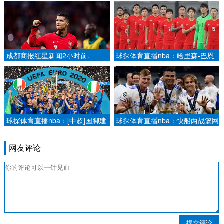
成都商报红星新闻2小时前.
球探体育直播nba：哈里森-巴恩
斯：勇士发挥高水平几乎没失误
这是我们可学习的地.
球探体育直播nba：[中超]国脚建
球探体育直播nba：快船两战篮网
功 上海海港战胜河南队.
狂胜91分：小卡再现无解模式 哈
登激活祖巴茨9中9.
网友评论
提交评论