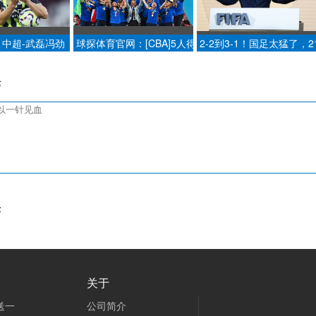
中超-武磊冯劲
球探体育官网：[CBA]5人得
2-2到3-1！国足太猛了，2
海港2-0深圳新鹏
分上双 上海艰难战胜宁波.
年不输鱼腩，新归化首秀
开球时间出炉.
论
论
关于
送一
公司简介