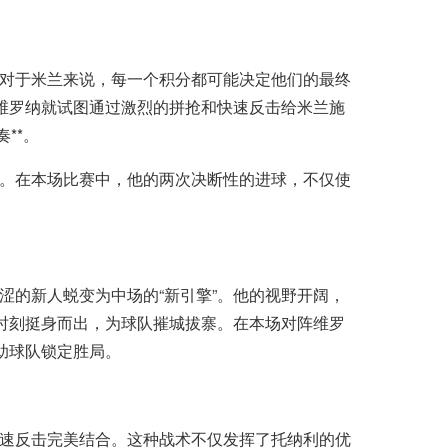
。对于米兰来说，每一个积分都可能决定他们的最终
维罗纳就试图通过激烈的拼抢和快速反击给米兰施
**。
韧。在本场比赛中，他的两次决断性的进球，不仅使
涩的新人蜕变为中场的“新引擎”。他的视野开阔，
时刻挺身而出，为球队摧城拔寨。在本场对阵维罗
助球队锁定胜局。
快速反击完美结合。这种战术不仅发挥了托纳利的优