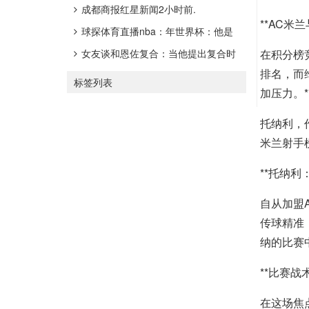
子鸡西蒙斯替代B哥，德甲球星身价不
成都商报红星新闻2小时前.
**AC米
低.
球探体育直播nba：年世界杯：他是
谁？一个替补前锋如何书写意大利之
女友谈和恩佐复合：当他提出复合时
在积分榜
排名，而
夏.
我一点不惊讶，愿让他重新开始.
标签列表
加压力。
托纳利，
米兰射手
**托纳利
自从加盟
传球精准
纳的比赛
**比赛战
在这场焦