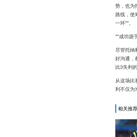
势，也为
路线，使
一环**。
**成功源
尽管托纳
好沟通，
比3失利
从这场比
利不仅为
相关推