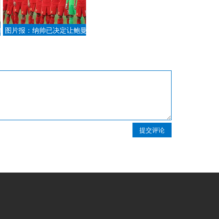
1
图片报：纳帅已决定让鲍曼
，
首发出战与意大利的两回合
比赛.
提交评论