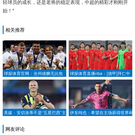
轻球员的成长，还是老将的稳定表现，中超的精彩才刚刚开
始！*
相关推荐
球探体育官网：沧州雄狮无比焦
球探体育直播nba：[德甲]拜仁中
虑：6000万到位 准入陷入僵局？.
路送直塞 穆西亚拉奔袭梅开二度.
美媒：安切洛蒂不是“五星巴西”主
伊东纯也：希望在主场获得世界杯
帅首选，巴西足协真正目标是
资格，这样能和球迷分享喜悦.
他！.
网友评论