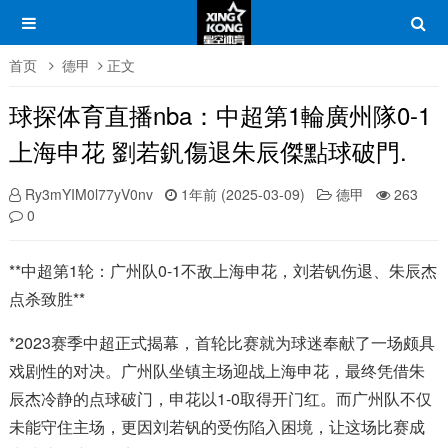
首页
德甲
正文
球探体育直播nba：中超第1輪廣州隊0-1
上海申花 劉若釩傷退朱辰傑點球破門.
Ry3mYIM0l77yV0nv
1年前 (2025-03-09)
德甲
263
0
**中超第1轮：广州队0-1不敌上海申花，刘若钒伤退、朱辰杰
点杀致胜**
*2023赛季中超正式揭幕，首轮比赛就为球迷奉献了一场颇具
戏剧性的对决。广州队坐镇主场迎战上海申花，最终凭借朱
辰杰冷静的点球破门，申花以1-0取得开门红。而广州队不仅
未能守住主场，更因刘若钒的受伤陷入困境，让这场比赛成