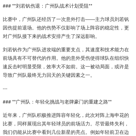
### **刘若钒伤退：广州队战术计划受阻**
比赛中，广州队还经历了一次意外打击——主力球员刘若钒
因伤提前退场。他的伤势不仅影响了场上阵容的稳定性，更
对广州队接下来的战术安排产生了深远影响。
刘若钒作为广州队进攻端的重要支点，其速度和技术能力在
前场具有不可替代的作用。他的意外受伤使得球队在组织快
速反击时明显受限，效率大不如前。这一被动局面，或许是
导致广州队最终无力回天的关键因素之一。
---
### **广州队：年轻化挑战与老牌豪门的重建之路**
近年来，广州队积极推进阵容年轻化，此次对阵上海申花的
比赛，同样展现出其年轻球员的前场活力。尽管最终失利，
我们仍能从比赛中看到几位新星的亮点。例如年轻前卫在边