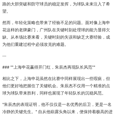
路的大胆突破和防守球员的稳定发挥，为球队未来注入了希
望。
然而，年轻化策略也带来了经验不足的问题。面对像上海申
花这样的老牌豪门，广州队在关键时刻处理球的能力显得欠
缺。从本场比赛来看，关键时刻的失误和缺乏大赛经验，成
为他们重建过程中必须攻克的难题。
---
### **上海申花赢得开门红，朱辰杰再现队长风范**
相比之下，上海申花虽然在比赛中同样展现出一些瑕疵，但
他们更好地把握住了关键机会。朱辰杰不仅用一个精准的点
球为球队带来胜利，同样也展现了年轻队长的沉稳风范。
*朱辰杰的表现证明，他不仅仅是一名优秀的后卫，更是一名
冷静的关键先生。* 自从他崭露头角以来，便保持着极高的进