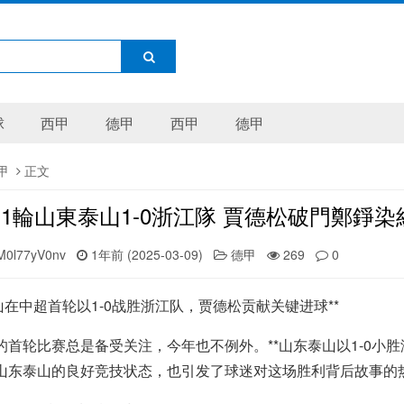
球
西甲
德甲
西甲
德甲
甲
正文
1輪山東泰山1-0浙江隊 賈德松破門鄭錚染
M0l77yV0nv
1年前 (2025-03-09)
德甲
269
0
山在中超首轮以1-0战胜浙江队，贾德松贡献关键进球**
的首轮比赛总是备受关注，今年也不例外。**山东泰山以1-0小
山东泰山的良好竞技状态，也引发了球迷对这场胜利背后故事的