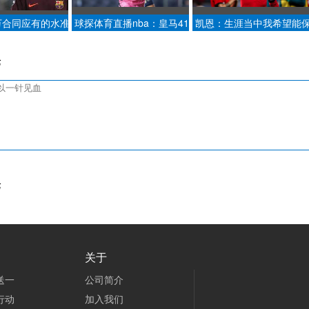
万合同应有的水准
球探体育直播nba：皇马41
凯恩：生涯当中我希望能
后场大将这是真的
次晋级国王杯决赛，追平巴
持稳定；孔帕尼阅读比赛
.
萨并列历史第一.
能力很强.
论
论
关于
送一
公司简介
行动
加入我们