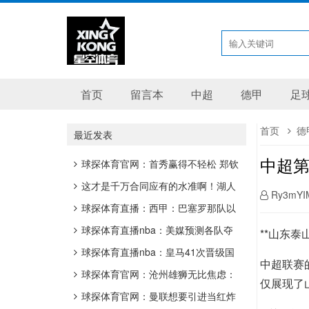
首页
留言本
中超
德甲
足
首页
德
最近发表
中超第
球探体育官网：首秀赢得不轻松 郑钦
文给自己澳网首轮表现打70分.
这才是千万合同应有的水准啊！湖人
Ry3mYI
后场大将这是真的开窍了吗？.
球探体育直播：西甲：巴塞罗那队以
4比0 轻取皇家社会.
球探体育直播nba：美媒预测各队夺
**山东泰
冠概率：仅10队上榜，勇士4%，湖人
球探体育直播nba：皇马41次晋级国
中超联赛
7%，第一32%.
王杯决赛，追平巴萨并列历史第一.
球探体育官网：沧州雄狮无比焦虑：
仅展现了
6000万到位 准入陷入僵局？.
球探体育官网：曼联想要引进当红炸