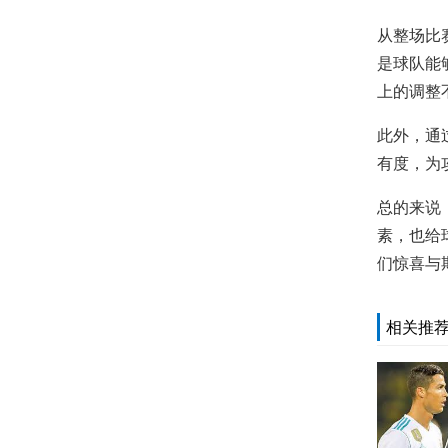
从整场比
是球队能
上的调整
此外，通
有度，为
总的来说
素，也给
们惊喜与
相关推