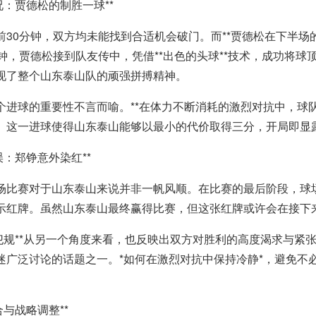
况：贾德松的制胜一球**
前30分钟，双方均未能找到合适机会破门。而**贾德松在下半场
分钟，贾德松接到队友传中，凭借**出色的头球**技术，成功将
现了整个山东泰山队的顽强拼搏精神。
个进球的重要性不言而喻。**在体力不断消耗的激烈对抗中，球
。这一进球使得山东泰山能够以最小的代价取得三分，开局即显
误：郑铮意外染红**
场比赛对于山东泰山来说并非一帆风顺。在比赛的最后阶段，球场
示红牌。虽然山东泰山最终赢得比赛，但这张红牌或许会在接下
的犯规**从另一个角度来看，也反映出双方对胜利的高度渴求与
迷广泛讨论的话题之一。*如何在激烈对抗中保持冷静*，避免不
合与战略调整**