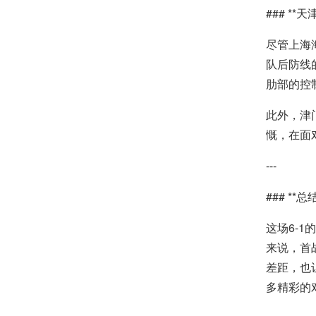
### *
尽管上海
队后防线
肋部的控
此外，津
慨，在面
---
### *
这场6-
来说，首
差距，也
多精彩的