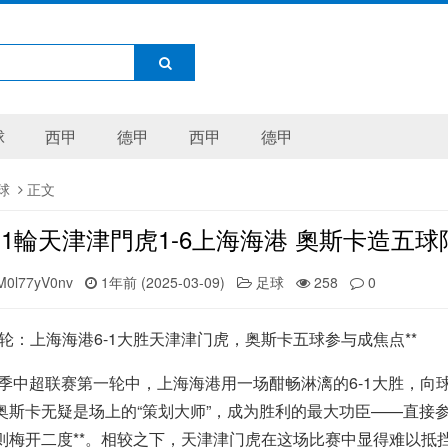
球
西甲
德甲
西甲
德甲
球
正文
1輪天津津門虎1-6上海海港 奧斯卡造五球
M0l77yV0nv
1年前 (2025-03-09)
足球
258
0
1轮：上海海港6-1大胜天津津门虎，奥斯卡五球参与成焦点**
3赛季中超联赛第一轮中，上海海港用一场酣畅淋漓的6-1大胜，向
奥斯卡无疑是场上的“策划大师”，成为胜利的最大功臣——直接
则梅开二度**。相较之下，天津津门虎在这场比赛中显得难以抵