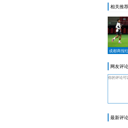
相关推
成都商报红
网友评
最新评