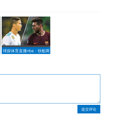
球探体育直播nba：快船两
战篮网狂胜91分：小卡再现
无解模式 哈登激活祖巴茨9
中9.
提交评论