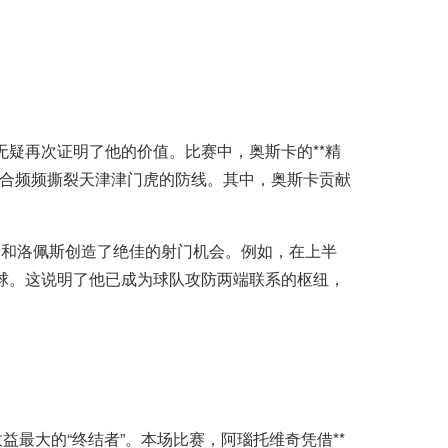
疑再次证明了他的价值。比赛中，奥斯卡的**精
配合频频撕裂天津津门虎的防线。其中，奥斯卡贡献
维奇和洛佩斯创造了绝佳的射门机会。例如，在上半
球。这说明了他已成为球队攻防两端联系的枢纽，
益最大的“终结者”。本场比赛，阿瑙托维奇凭借**