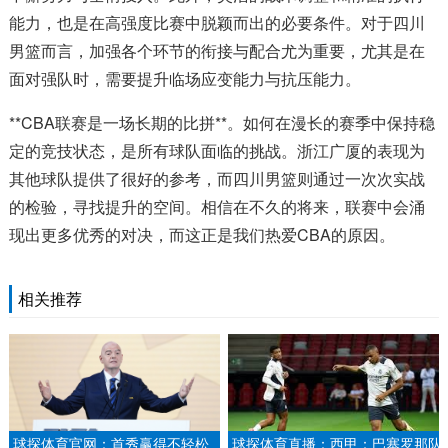
能力，也是在高强度比赛中脱颖而出的必要条件。对于四川
男篮而言，加强各个环节的衔接与配合尤为重要，尤其是在
面对强队时，需要提升临场应变能力与抗压能力。
**CBA联赛是一场长期的比拼**。如何在漫长的赛季中保持稳
定的竞技状态，是所有球队面临的挑战。浙江广厦的表现为
其他球队提供了很好的参考，而四川男篮则通过一次次实战
的检验，寻找提升的空间。相信在不久的将来，联赛中会涌
现出更多优秀的对决，而这正是我们热爱CBA的原因。
相关推荐
球探体育官网：首秀赢得不轻松
球探体育直播：西甲：巴塞罗那队