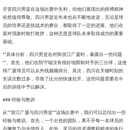
尽管四川男篮在这场比赛中失利，但他们展现出的拼搏精神
依然值得尊敬。四川男篮近年来也在不断地改进，无论是球
员的培养还是技战术的磨合，都取得了一定的进展。他们在
面对强敌时敢打敢拼，这种态度是球队未来取得成功的重要
基础。
**具体分析，四川男篮在对阵浙江广厦时，暴露出一些问题
**。首先，他们在防守端没有很好地限制对手的三分球，这使
得广厦球员可以从外线频频得分。其次，四川在关键时刻的
失误次数过多，导致了比分的快速拉开。这些问题需要在今
后的训练中予以解决。
### 经验与教训
从**浙江广厦与四川男篮**这场比赛中，我们可以总结出一些
经验与教训。首先，一个出色的团队，离不开每一名球员的
不懈努力与全情投入。此外，灵活的战术调整和精准的执行