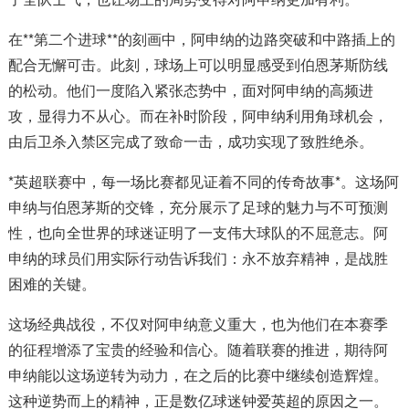
在**第二个进球**的刻画中，阿申纳的边路突破和中路插上的
配合无懈可击。此刻，球场上可以明显感受到伯恩茅斯防线
的松动。他们一度陷入紧张态势中，面对阿申纳的高频进
攻，显得力不从心。而在补时阶段，阿申纳利用角球机会，
由后卫杀入禁区完成了致命一击，成功实现了致胜绝杀。
*英超联赛中，每一场比赛都见证着不同的传奇故事*。这场阿
申纳与伯恩茅斯的交锋，充分展示了足球的魅力与不可预测
性，也向全世界的球迷证明了一支伟大球队的不屈意志。阿
申纳的球员们用实际行动告诉我们：永不放弃精神，是战胜
困难的关键。
这场经典战役，不仅对阿申纳意义重大，也为他们在本赛季
的征程增添了宝贵的经验和信心。随着联赛的推进，期待阿
申纳能以这场逆转为动力，在之后的比赛中继续创造辉煌。
这种逆势而上的精神，正是数亿球迷钟爱英超的原因之一。