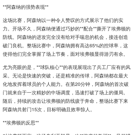
**阿森纳的强势表现**
这场比赛，阿森纳以一种令人赞叹的方式展示了他们的实
力。开场不久，阿森纳便通过巧妙的**配合**撕开了埃弗顿的
防线。阿森纳的进攻完全没有给对手喘息的机会，接连创造
破门良机。整场比赛中，阿森纳拥有高达65%的控球率，这
使得他们完全掌握了场上节奏，面对埃弗顿显得游刃有余。
尤为亮眼的是，**球队核心**的表现展现出了兵工厂应有的风
采。无论是快速的突破，还是精准的传球，阿森纳都在最大
化地发挥着球员的个人能力。在第20分钟，阿森纳的首次破
门就来自于一次精妙的中场调度，迅速打破了场上的僵局。
随后，持续的攻击让埃弗顿的防线疲于奔命，整场比赛下来
阿森纳共射门15次，目标明确且效率惊人。
**埃弗顿的反思**