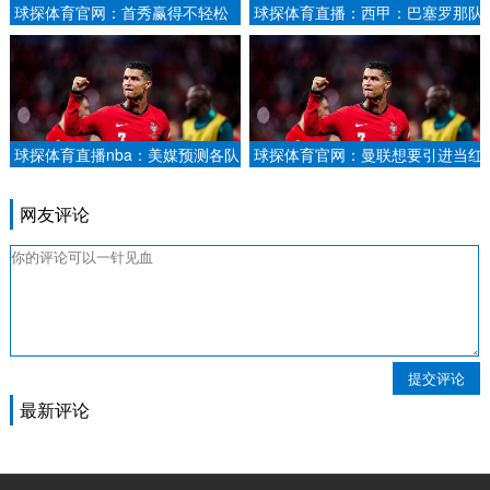
球探体育官网：首秀赢得不轻松
球探体育直播：西甲：巴塞罗那队
郑钦文给自己澳网首轮表现打70
以4比0 轻取皇家社会.
分.
球探体育直播nba：美媒预测各队
球探体育官网：曼联想要引进当红
夺冠概率：仅10队上榜，勇士
炸子鸡西蒙斯替代B哥，德甲球星
4%，湖人7%，第一32%.
身价不低.
网友评论
提交评论
最新评论