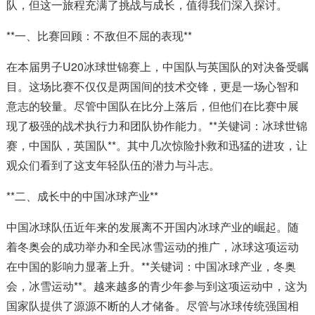
队，但这一旅程充满了挑战与成长，值得我们深入探讨。
**一、比赛回顾：不敌但不屈的表现**
在本届男子U20冰球世锦赛上，中国队与英国队的对决备受瞩
目。这场比赛不仅仅是两国间的技术交锋，更是一场心智和
意志的较量。尽管中国队在比分上落后，但他们在比赛中展
现了极强的战术执行力和团队协作能力。**关键词：冰球世锦
赛，中国队，英国队**。其中几次惊险扑救和迅猛的进攻，让
观众们看到了这支年轻队伍的潜力与斗志。
**二、成长中的中国冰球产业**
中国冰球队伍近年来的发展离不开国内冰球产业的崛起。随
着冬奥会的成功举办和全民冰雪运动的推广，冰球这项运动
在中国的影响力显著上升。**关键词：中国冰球产业，冬奥
会，冰雪运动**。越来越多的青少年参与到这项运动中，这为
国家队提供了源源不断的人才储备。尽管与冰球传统强国相