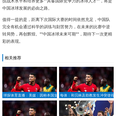
技战术水平和培养更多**具备国际竞争力的冰球人才**，将是
中国冰球发展的必由之路。
值得一提的是，距离下次国际大赛的时间依然充足，中国队
完全有机会通过科学的训练与刻苦努力，在未来的比赛中逆
转局势，再创辉煌。**中国冰球未来可期**，期待下一次更精
彩的表现。
相关推荐
球探体育直播：美媒：因称本国女
每体：和贝林及助教发生冲突使得
足队一球员“太胖”且“体形不佳”，
维尼修斯在更衣室的地位下降.
巴拿马足协主席被国际足联停职半
年环球时报.