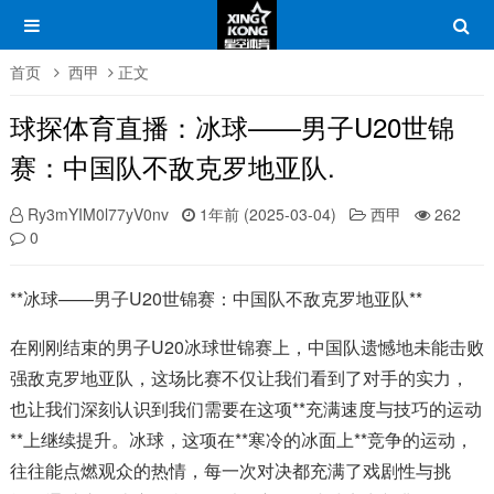
首页
西甲
正文
球探体育直播：冰球——男子U20世锦
赛：中国队不敌克罗地亚队.
Ry3mYIM0l77yV0nv
1年前 (2025-03-04)
西甲
262
0
**冰球——男子U20世锦赛：中国队不敌克罗地亚队**
在刚刚结束的男子U20冰球世锦赛上，中国队遗憾地未能击败
强敌克罗地亚队，这场比赛不仅让我们看到了对手的实力，
也让我们深刻认识到我们需要在这项**充满速度与技巧的运动
**上继续提升。冰球，这项在**寒冷的冰面上**竞争的运动，
往往能点燃观众的热情，每一次对决都充满了戏剧性与挑