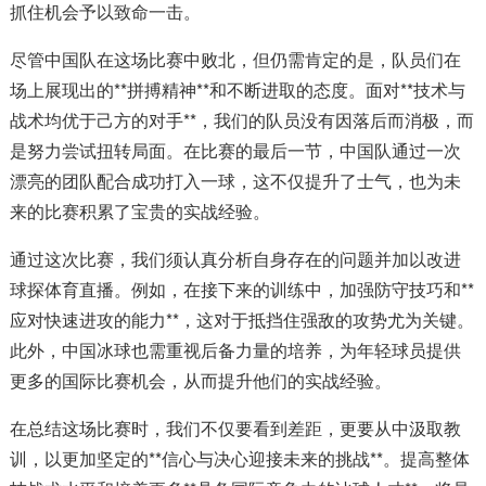
抓住机会予以致命一击。
尽管中国队在这场比赛中败北，但仍需肯定的是，队员们在
场上展现出的**拼搏精神**和不断进取的态度。面对**技术与
战术均优于己方的对手**，我们的队员没有因落后而消极，而
是努力尝试扭转局面。在比赛的最后一节，中国队通过一次
漂亮的团队配合成功打入一球，这不仅提升了士气，也为未
来的比赛积累了宝贵的实战经验。
通过这次比赛，我们须认真分析自身存在的问题并加以改进
球探体育直播。例如，在接下来的训练中，加强防守技巧和**
应对快速进攻的能力**，这对于抵挡住强敌的攻势尤为关键。
此外，中国冰球也需重视后备力量的培养，为年轻球员提供
更多的国际比赛机会，从而提升他们的实战经验。
在总结这场比赛时，我们不仅要看到差距，更要从中汲取教
训，以更加坚定的**信心与决心迎接未来的挑战**。提高整体