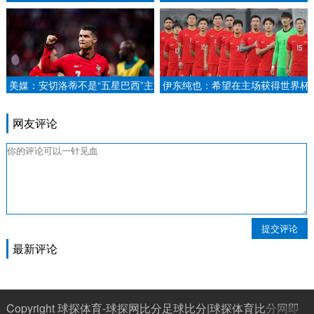
虑：6000万到位 准入陷入僵局？.
路送直塞 穆西亚拉奔袭梅开二度.
美媒：安切洛蒂不是“五星巴西”主
伊东纯也：希望在主场获得世界杯
帅首选，巴西足协真正目标是
资格，这样能和球迷分享喜悦.
他！.
网友评论
提交评论
最新评论
Copyright 球探体育-球探网比分足球比分|球探体育比分网即