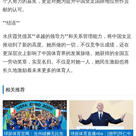
个人努力的嘉奖，更是对她为提升中国女足国际地位所作贡
献的认可。
**结语**
水庆霞凭借其**卓越的领导力**和关系管理能力，将中国女足
推动到了新的高度。她所做的一切，不仅竞争出成绩，还在
更深层次上影响了中国体育界的发展脉络。她获得的全国五
一劳动奖章，实至名归。不仅是对她一人，她民生激励也将
长久地激励着未来更多的体育人。
相关推荐
球探体育官网：沧州雄狮无比焦
球探体育直播nba：[德甲]拜仁中