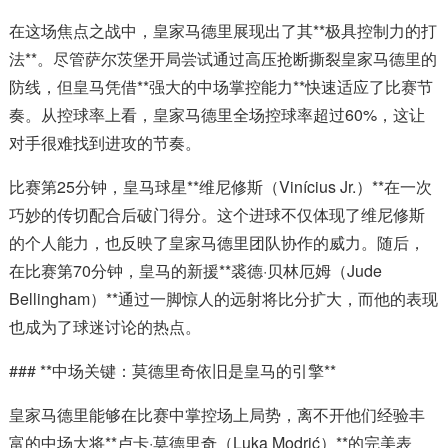
在这场焦点之战中，皇家马德里展现出了其**极具控制力的打
法**。尽管萨尔茨堡开局尝试通过高压抢断撕裂皇家马德里的
防线，但皇马凭借**强大的中场掌控能力**快速适应了比赛节
奏。从控球率上看，皇家马德里全场控球率超过60%，这让
对手很难找到进攻的节奏。
比赛第25分钟，皇马球星**维尼修斯（Vinícius Jr.）**在一次
巧妙的传切配合后破门得分。这个进球不仅体现了维尼修斯
的个人能力，也反映了皇家马德里团队协作的威力。随后，
在比赛第70分钟，皇马的新援**裘德·贝林厄姆（Jude
Bellingham）**通过一脚惊人的远射将比分扩大，而他的表现
也成为了球迷讨论的热点。
### **中场关键：莫德里奇依旧是皇马的引擎**
皇家马德里能够在比赛中掌控场上局势，离不开他们经验丰
富的中场大将**卢卡·莫德里奇（Luka Modrić）**的完美表