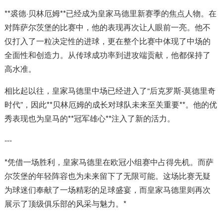
**裘德·贝林厄姆**已经成为皇家马德里新赛季的焦点人物。在
对阵萨尔茨堡的比赛中，他的表现再次让人眼前一亮。他不
仅打入了一粒决定性的进球，更在整个比赛中体现了中场的
全面性和创造力。从传球成功率到进攻端贡献，他都保持了
高水准。
相比起以往，皇家马德里中场已经进入了“后克罗斯-莫德里奇
时代”，因此**贝林厄姆的成长对球队未来至关重要**。他的优
秀表现也为皇马的**冠军雄心**注入了新的活力。
---
*凭借一场胜利，皇家马德里在欧冠小组赛中占得先机。而萨
尔茨堡的年轻阵容也为未来留下了无限可能。这场比赛无疑
为球迷们奉献了一场精彩的足球盛宴，而皇家马德里则再次
展示了顶级俱乐部的风采与魅力。*