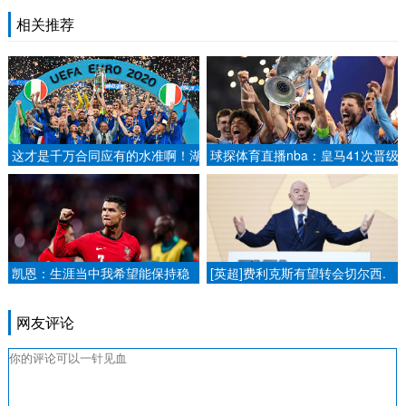
相关推荐
这才是千万合同应有的水准啊！湖
球探体育直播nba：皇马41次晋级
人后场大将这是真的开窍了吗？.
国王杯决赛，追平巴萨并列历史第
一.
凯恩：生涯当中我希望能保持稳
[英超]费利克斯有望转会切尔西.
定；孔帕尼阅读比赛的能力很强.
网友评论