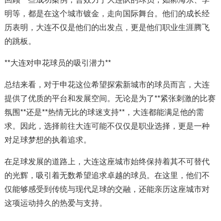
明等，都是在这个城市镀金，走向国际舞台。他们的成长经
历表明，大连不仅是他们的出发点，更是他们职业生涯腾飞
的跳板。
**大连对申花球员的吸引潜力**
总结来看，对于申花这位希望探索新城市的球员而言，大连
提供了优质的平台和发展空间。无论是为了**紧张刺激的比赛
氛围**还是**热情无比的球迷支持**，大连都能满足他的需
求。因此，选择前往大连可能不仅仅是职业选择，更是一种
对足球梦想的执着追求。
在足球发展的道路上，大连这座城市始终保持着其不可替代
的光辉，吸引着无数希望追求卓越的球员。在这里，他们不
仅能够感受到传统与现代足球的交融，还能亲历这座城市对
这项运动持久的热爱与支持。