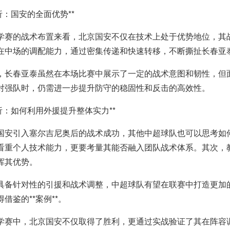
析：国安的全面优势**
学赛的战术布置来看，北京国安不仅在技术上处于优势地位，其
在中场的调配能力，通过密集传递和快速转移，不断撕扯长春亚
，长春亚泰虽然在本场比赛中展示了一定的战术意图和韧性，但
对强队时，仍需进一步提升防守的稳固性和反击的高效性。
析：如何利用外援提升整体实力**
国安引入塞尔吉尼奥后的战术成功，其他中超球队也可以思考如
看重个人技术能力，更要考量其能否融入团队战术体系。其次，
挥其优势。
具备针对性的引援和战术调整，中超球队有望在联赛中打造更加
借鉴的**案例**。
学赛中，北京国安不仅取得了胜利，更通过实战验证了其在阵容