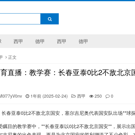
球
西甲
德甲
西甲
德甲
甲
正文
育直播：教学赛：长春亚泰0比2不敌北京
M0l77yV0nv
1年前 (2025-02-24)
西甲
250
0
赛：长春亚泰0比2不敌北京国安，塞尔吉尼奥代表国安队出场**球
受瞩目的教学赛中，**长春亚泰以0比2不敌北京国安**，展示
尔吉尼奥的出色表现，更是为北京国安的胜利增添了不少色彩。