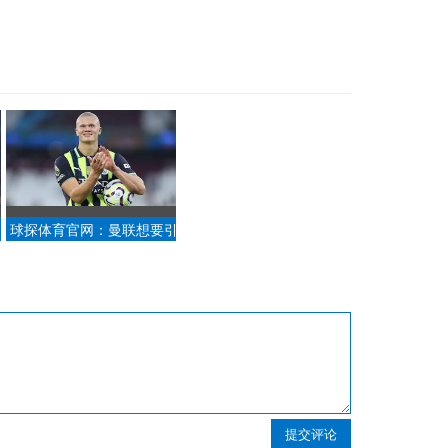
球探体育官网：曼联想要引
上
进当红炸子鸡西蒙斯替代B
第
哥，德甲球星身价不低.
提交评论