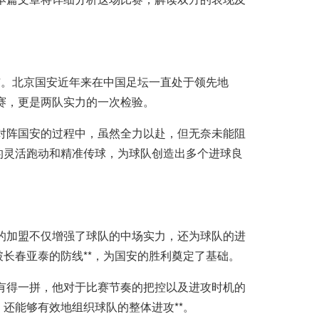
**。北京国安近年来在中国足坛一直处于领先地
赛，更是两队实力的一次检验。
对阵国安的过程中，虽然全力以赴，但无奈未能阻
的灵活跑动和精准传球，为球队创造出多个进球良
的加盟不仅增强了球队的中场实力，还为球队的进
破长春亚泰的防线**，为国安的胜利奠定了基础。
有得一拼，他对于比赛节奏的把控以及进攻时机的
还能够有效地组织球队的整体进攻**。