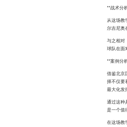
**战术分
从这场教
尔吉尼奥
与之相对
球队在面
**案例分
借鉴北京
择不仅要
最大化发
通过这种
是一个值得
在这场教