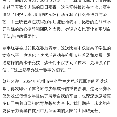
走过了无数个训练的日日夜夜。这份坚持最终在本次比赛中
得到了回报，李明用他的实际行动诠释了什么是努力与坚
韧。而王晓云则在获得冠军后谦逊地表示，比赛的胜利离不
开教练的悉心指导和团队的支援。她说这次比赛让她更明白
团队合作的重要性。
赛事组委会成员也在赛后表示，这次比赛不仅提高了学生的
竞赛水平，也深化了乒乓球运动在杭州市的普及和发展。通
过这样的高水平竞技，孩子们不仅学到了技术，更增强了自
信，**这正是举办这一赛事的初衷。**
总的来说，2024年杭州市中小学生乒乓球冠军赛的圆满落
幕，再次印证了体育对青少年成长的重要影响。这场比赛不
仅为这些懵懂少年提供了展示自我的平台，也深深激励着更
多孩子朝着自己的体育梦想努力奋斗。我们期待，未来能有
更多潜力新星在杭州市乃至全国的大舞台上闪耀光芒。