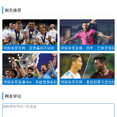
相关推荐
球探体育官网：首秀赢得不轻松
球探体育直播：西甲：巴塞罗那队
郑钦文给自己澳网首轮表现打70
以4比0 轻取皇家社会.
分.
球探体育直播nba：美媒预测各队
球探体育官网：曼联想要引进当红
夺冠概率：仅10队上榜，勇士
炸子鸡西蒙斯替代B哥，德甲球星
4%，湖人7%，第一32%.
身价不低.
网友评论