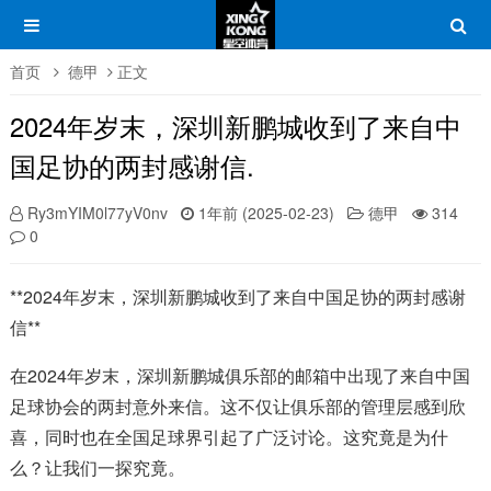
首页
德甲
正文
2024年岁末，深圳新鹏城收到了来自中
国足协的两封感谢信.
Ry3mYIM0l77yV0nv
1年前 (2025-02-23)
德甲
314
0
**2024年岁末，深圳新鹏城收到了来自中国足协的两封感谢
信**
在2024年岁末，深圳新鹏城俱乐部的邮箱中出现了来自中国
足球协会的两封意外来信。这不仅让俱乐部的管理层感到欣
喜，同时也在全国足球界引起了广泛讨论。这究竟是为什
么？让我们一探究竟。